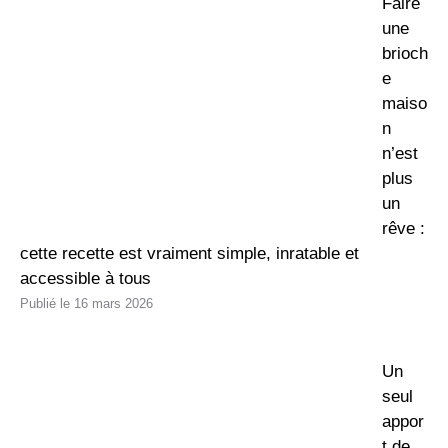
Faire
une
brioch
e
maiso
n
n’est
plus
un
rêve :
cette recette est vraiment simple, inratable et
accessible à tous
16 mars 2026
Un
seul
appor
t de