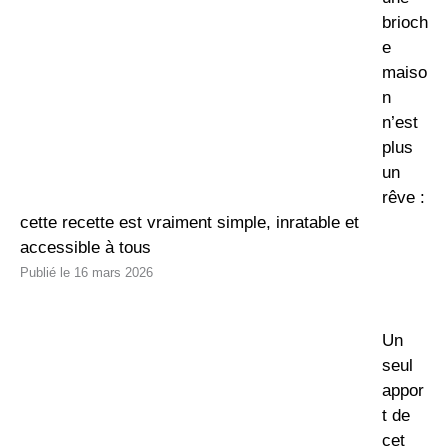
brioch
e
maiso
n
n’est
plus
un
rêve :
cette recette est vraiment simple, inratable et
accessible à tous
16 mars 2026
Un
seul
appor
t de
cet