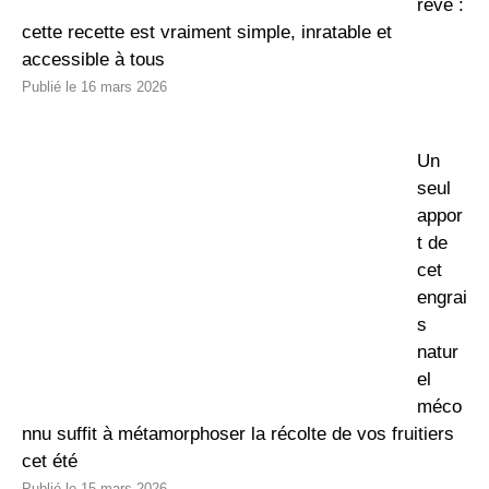
rêve :
cette recette est vraiment simple, inratable et
accessible à tous
16 mars 2026
Un
seul
appor
t de
cet
engrai
s
natur
el
méco
nnu suffit à métamorphoser la récolte de vos fruitiers
cet été
15 mars 2026