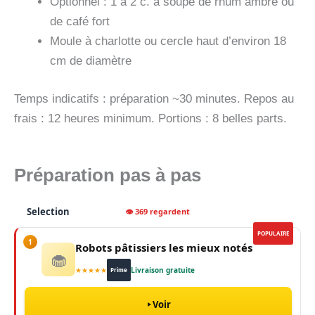
Optionnel : 1 à 2 c. à soupe de rhum ambré ou
de café fort
Moule à charlotte ou cercle haut d’environ 18
cm de diamètre
Temps indicatifs : préparation ~30 minutes. Repos au
frais : 12 heures minimum. Portions : 8 belles parts.
Préparation pas à pas
Selection
👁 369 regardent
POPULAIRE
1
Robots pâtissiers les mieux notés
🧁
★★★★★
Livraison gratuite
Prime
Voir