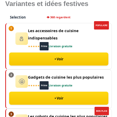
Variantes et idées festives
Selection
👁 368 regardent
POPULAIRE
1
Les accessoires de cuisine
🧂
indispensables
★★★★★
Livraison gratuite
Prime
Voir
2
Gadgets de cuisine les plus populaires
🤩
★★★★★
Livraison gratuite
Prime
Voir
BON PLAN
3
Les robots de cuisine les plus populaires