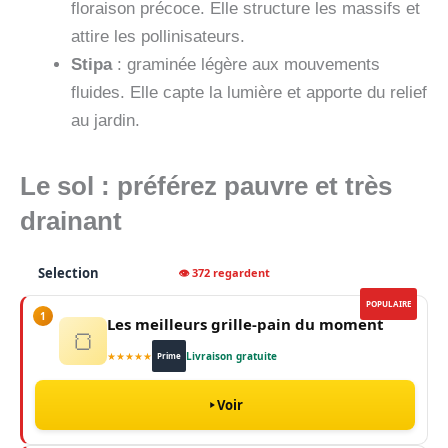
floraison précoce. Elle structure les massifs et
attire les pollinisateurs.
Stipa
: graminée légère aux mouvements
fluides. Elle capte la lumière et apporte du relief
au jardin.
Le sol : préférez pauvre et très
drainant
Selection
👁 372 regardent
POPULAIRE
1
Les meilleurs grille-pain du moment
🍞
★★★★★
Livraison gratuite
Prime
Voir