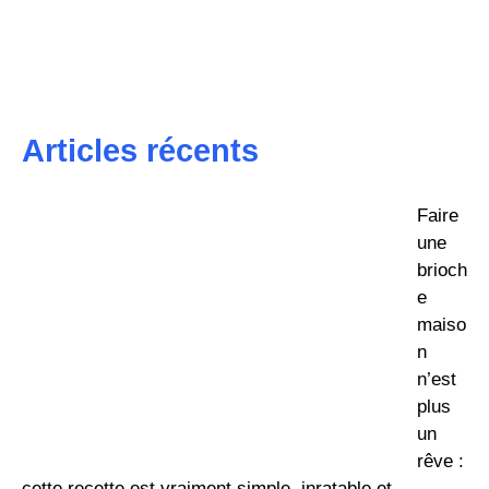
Articles récents
Faire
une
brioch
e
maiso
n
n’est
plus
un
rêve :
cette recette est vraiment simple, inratable et