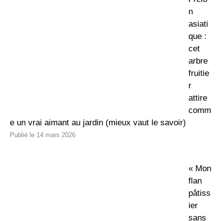
n
asiati
que :
cet
arbre
fruitie
r
attire
comm
e un vrai aimant au jardin (mieux vaut le savoir)
14 mars 2026
« Mon
flan
pâtiss
ier
sans