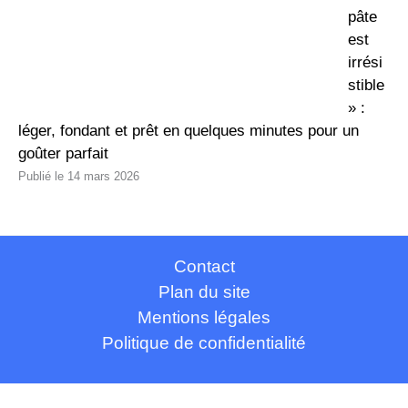
pâte
est
irrési
stible
» :
léger, fondant et prêt en quelques minutes pour un
goûter parfait
14 mars 2026
Contact
Plan du site
Mentions légales
Politique de confidentialité